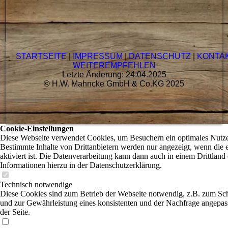
STARTSEITE
|
IMPRESSUM
|
DATENSCHUTZ
|
KONTA
WEITEREMPFEHLEN
Letzte Änderung: 24.04.2025
© H.W. Mahncke GmbH & Co.KG 2025
Cookie-Einstellungen
Diese Webseite verwendet Cookies, um Besuchern ein optimales Nutzer
Bestimmte Inhalte von Drittanbietern werden nur angezeigt, wenn die
aktiviert ist. Die Datenverarbeitung kann dann auch in einem Drittland 
Informationen hierzu in der Datenschutzerklärung.
Technisch notwendige
Diese Cookies sind zum Betrieb der Webseite notwendig, z.B. zum Sc
und zur Gewährleistung eines konsistenten und der Nachfrage angepas
der Seite.