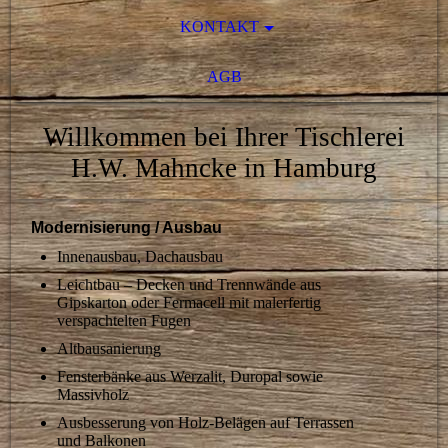
KONTAKT
AGB
Willkommen bei Ihrer Tischlerei
H.W. Mahncke in Hamburg
Modernisierung / Ausbau
Innenausbau, Dachausbau
Leichtbau – Decken und Trennwände aus
Gipskarton oder Fermacell mit malerfertig
verspachtelten Fugen
Altbausanierung
Fensterbänke aus Werzalit, Duropal sowie
Massivholz
Ausbesserung von Holz-Belägen auf Terrassen
und Balkonen